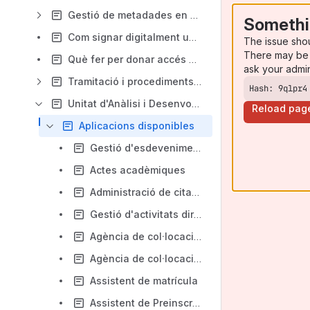
Gestió de metadades en els documents ofimàtics de l'UJI
Somethi
Com signar digitalment un document
The issue sho
There may be 
Què fer per donar accés a la UJInet o altres recursos TIC a un visitant de l'UJI
ask your admi
Tramitació i procediments administratius
Hash: 9qlpr4
Unitat d'Anàlisi i Desenvolupament TI (UADTI)
Reload pag
Aplicacions disponibles
Gestió d'esdeveniments i protocols
Actes acadèmiques
Administració de cita prèvia
Gestió d'activitats dirigides del Servei d'Esports
Agència de col·locació | Candidats i candidates
Agència de col·locació | Empreses
Assistent de matrícula
Assistent de Preinscripció