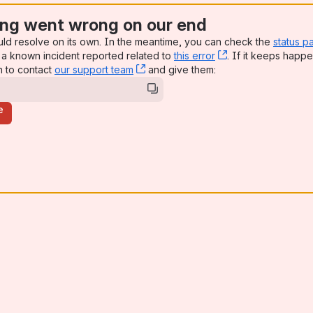
ng went wrong on our end
uld resolve on its own. In the meantime, you can check the
status p
a known incident reported related to
this error
, (opens new win
. If it keeps happe
n to contact
our support team
, (opens new window)
and give them:
e