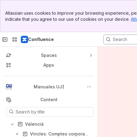
Banner
Atlassian uses cookies to improve your browsing experience, per
Top Bar
indicate that you agree to our use of cookies on your device.
Atl
Sidebar
Main Content
Confluence
Spaces
Apps
Back to top
Manuales UJI
Content
Results will update as you type.
Valencià
Vincles: Comptes corporatius d'usuari i rols. Evolució dels estats