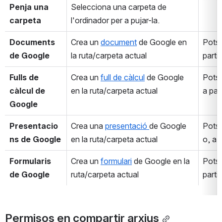
Penja una 
Selecciona una carpeta de 
carpeta
l'ordinador per a pujar-la.
Documents 
Crea un 
document
 de Google en 
Pots 
de Google
la ruta/carpeta actual
partir
Fulls de 
Crea un 
full de càlcul
 de Google 
Pots 
càlcul de 
en la ruta/carpeta actual
a part
Google
Presentacio
Crea una 
presentació 
de Google 
Pots 
ns de Google
en la ruta/carpeta actual
o, a p
Formularis 
Crea un 
formulari
 de Google en la 
Pots 
de Google
ruta/carpeta actual
partir
Permisos en compartir arxius