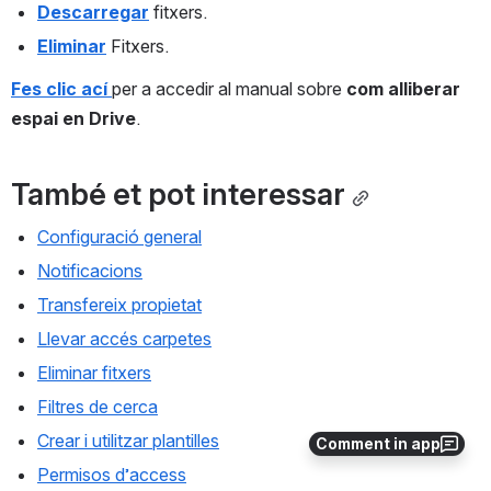
Descarregar
 fitxers.
Eliminar
 Fitxers.
Fes clic ací 
per a accedir al manual sobre 
com alliberar 
espai en Drive
.
També et pot interessar
Configuració general
Notificacions
Transfereix propietat
Llevar accés carpetes
Eliminar fitxers
Filtres de cerca
Crear i utilitzar plantilles
Comment in app
Permisos d’access