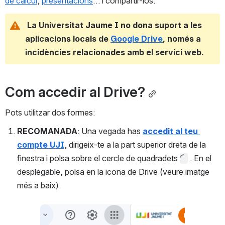
de càlcul
, 
presentacions
… i compartir-los.
 La Universitat Jaume I no dona suport a les 
aplicacions locals de 
Google Drive
, només a 
incidències relacionades amb el servici web.
Com accedir al Drive?
Pots utilitzar dos formes:
RECOMANADA
: Una vegada has 
accedit al teu 
compte UJI
, dirigeix-te a la part superior dreta de la 
finestra i polsa sobre el cercle de quadradets 
 . En el 
desplegable, polsa en la icona de Drive (veure imatge 
més a baix).
Open