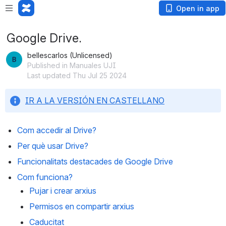
Open in app
Google Drive.
bellescarlos (Unlicensed)
Published in Manuales UJI
Last updated Thu Jul 25 2024
IR A LA VERSIÓN EN CASTELLANO
Com accedir al Drive?
Per què usar Drive?
Funcionalitats destacades de Google Drive
Com funciona?
Pujar i crear arxius
Permisos en compartir arxius
Caducitat