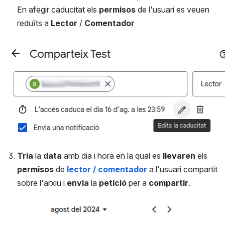
En afegir caducitat els 
permisos
 de l'usuari es veuen 
reduïts a 
Lector
 / 
Comentador
Open
Tria
 la 
data
 amb dia i hora en la qual es 
llevaren
 els 
permisos
 de 
lector / comentador
 a l'usuari compartit 
sobre l'arxiu i 
envia
 la 
petició
 per a 
compartir
.
Open